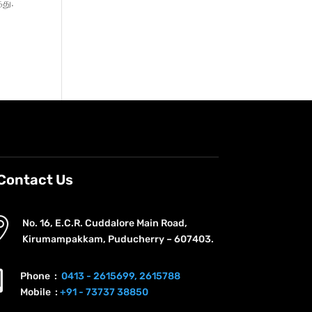
து.
Contact Us

No. 16, E.C.R. Cuddalore Main Road,
Kirumampakkam, Puducherry – 607403.

Phone :
0413 - 2615699,
2615788
Mobile :
+91 - 73737 38850